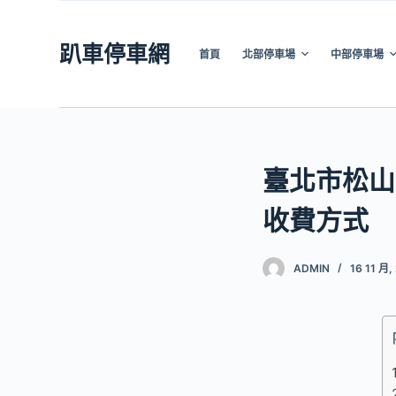
跳
至
趴車停車網
首頁
北部停車場
中部停車場
主
要
內
容
臺北市松山
收費方式
ADMIN
16 11 月,