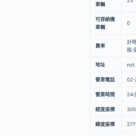
25
車輛
可容納機
0
車輛
計時
費率
租:
地址
not
營業電話
02-
營業時間
24
經度座標
305
緯度座標
277