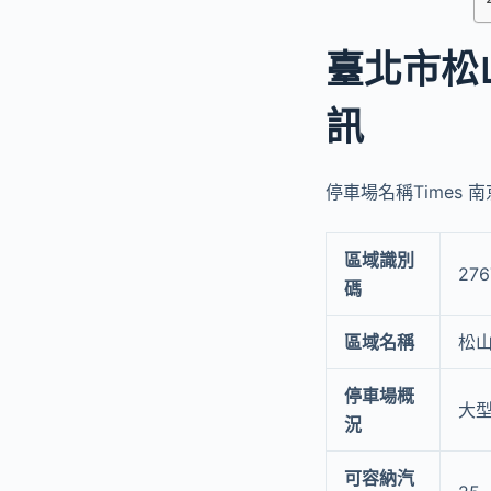
臺北市松
訊
停車場名稱Times 南
區域識別
276
碼
區域名稱
松
停車場概
大型
況
可容納汽