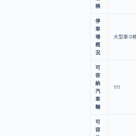
稱
停
車
場
大型車:0
概
況
可
容
納
111
汽
車
輛
可
容