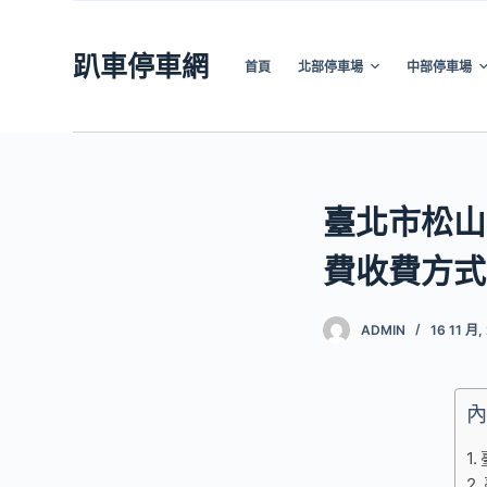
跳
至
趴車停車網
首頁
北部停車場
中部停車場
主
要
內
容
臺北市松山
費收費方式
ADMIN
16 11 月,
內