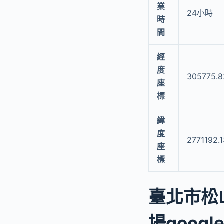
業
24小時
時
間
經
度
305775.8
座
標
緯
度
2771192.
座
標
臺北市松
場googl