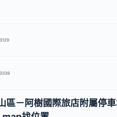
3129
13339
山區－阿樹國際旅店附屬停車
e map找位置