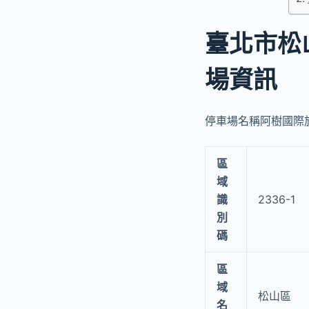
臺北市松
場資訊
停車場名稱阿樹國際旅店
區
域
識
2336-1
別
碼
區
域
松山區
名