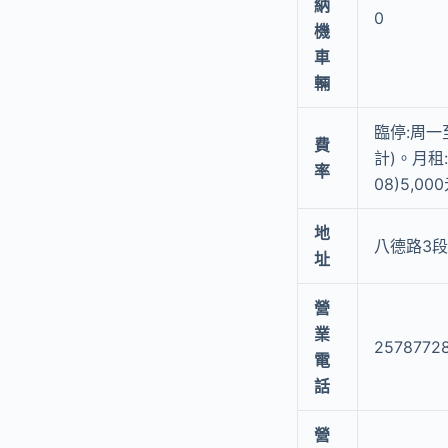
納
0
機
車
輛
臨停:周一
費
計)。月租:
率
08)5,0
地
八德路3段7
址
營
業
2578772
電
話
營