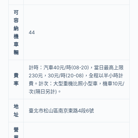
可
容
納
44
機
車
輛
計時：汽車40元/時(08-20)，當日最高上限
費
230元，30元/時(20-08)，全程以半小時計
率
費。計次：大型重機比照小型車，機車10元/
次(隔日另計)。
地
臺北市松山區南京東路4段6號
址
營
業