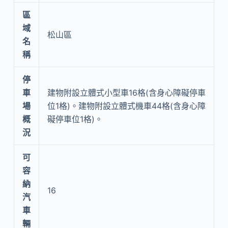
區
域
松山區
名
稱
停
車
建物附設立體式小型車16格(含身心障礙停車
場
位1格)。建物附設立體式機車44格(含身心障
概
礙停車位1格)。
況
可
容
納
16
汽
車
輛