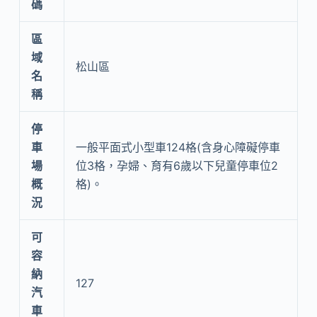
碼
區
域
松山區
名
稱
停
車
一般平面式小型車124格(含身心障礙停車
場
位3格，孕婦、育有6歲以下兒童停車位2
概
格)。
況
可
容
納
127
汽
車