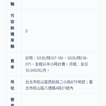
輛
可
容
納
0
機
車
輛
計時：50元/時(07-18)，30元/時(18-
費
07)，全程以半小時計費。月租：全日
率
10,000元/月。
地
台北市松山區西松段二小段675地號；臺
址
北市松山區八德路4段21號內
營
業