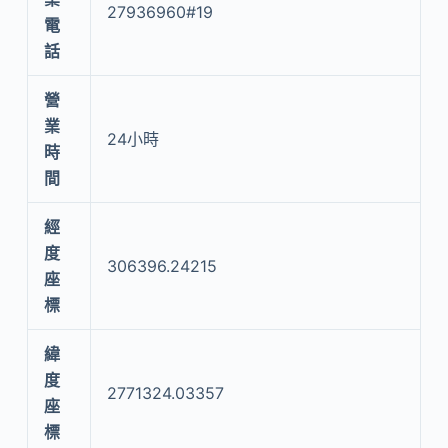
27936960#19
電
話
營
業
24小時
時
間
經
度
306396.24215
座
標
緯
度
2771324.03357
座
標