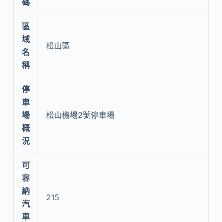
碼
區
域
松山區
名
稱
停
車
場
松山機場2號停車場
概
況
可
容
納
215
汽
車