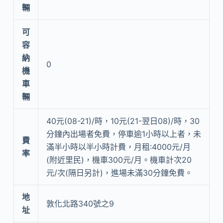
輛
可
容
納
0
機
車
輛
40元(08-21)/時，10元(21-翌日08)/時，30
分鐘內出場者免費，停車逾1小時以上者，未
費
滿半小時以半小時計費，月租:4000元/月
率
(附近里民)，機車300元/月。機車計次20
元/次(隔日另計)，進場未滿30分鐘免費。
地
敦化北路340號之9
址