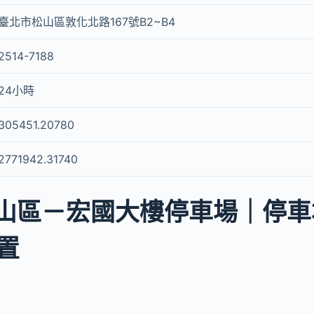
臺北市松山區敦化北路167號B2~B4
2514-7188
24小時
305451.20780
2771942.31740
山區－宏國大樓停車場｜停車場g
置