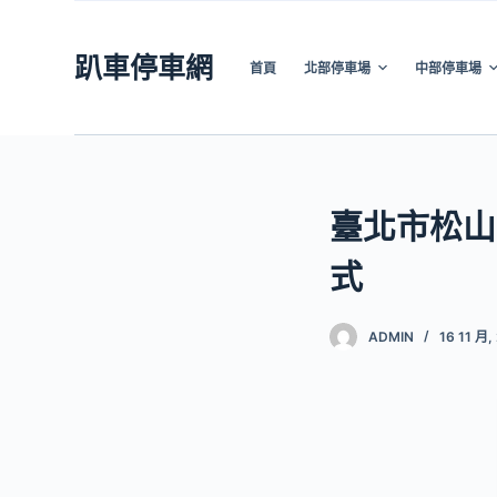
跳
至
趴車停車網
首頁
北部停車場
中部停車場
主
要
內
容
臺北市松山
式
ADMIN
16 11 月,