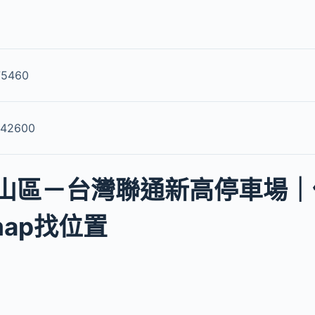
75460
.42600
山區－台灣聯通新高停車場｜
 map找位置