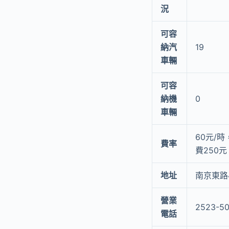
況
可容
納汽
19
車輛
可容
納機
0
車輛
60元/
費率
費250元
地址
南京東路4
營業
2523-5
電話