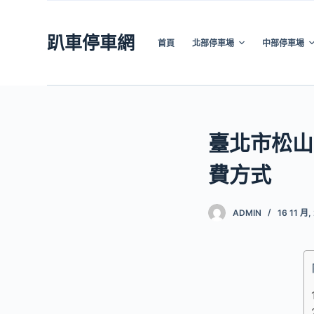
跳
至
趴車停車網
首頁
北部停車場
中部停車場
主
要
內
容
臺北市松山
費方式
ADMIN
16 11 月,