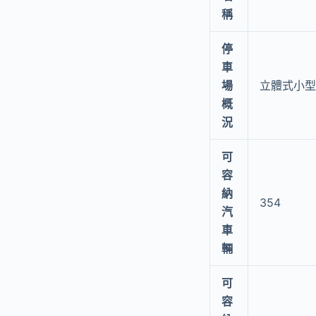
稱
停
車
場
立體式小型
概
況
可
容
納
354
汽
車
輛
可
容