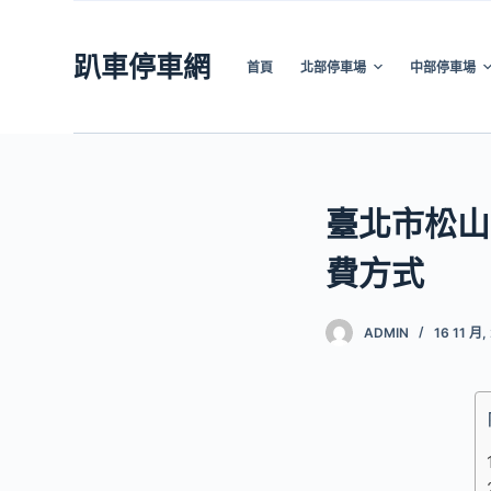
跳
至
趴車停車網
首頁
北部停車場
中部停車場
主
要
內
容
臺北市松山
費方式
ADMIN
16 11 月,