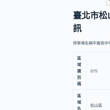
臺北市松
訊
停車場名稱中崙高中地
區
域
識
075
別
碼
區
域
松山區
名