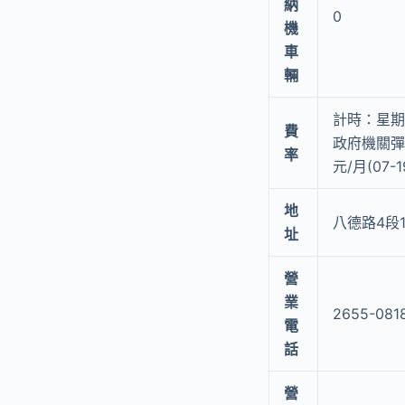
納
0
機
車
輛
計時：星期
費
政府機關彈
率
元/月(07-
地
八德路4段1
址
營
業
2655-081
電
話
營