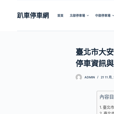
跳
至
趴車停車網
首頁
北部停車場
中部停車場
主
要
內
容
臺北市大安
停車資訊與
ADMIN
21 11 月,
內容目
臺北市
臺北市