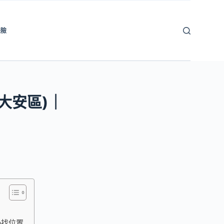
保險
大安區)｜
p找位置