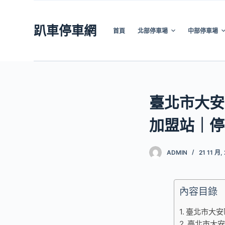
跳
至
趴車停車網
首頁
北部停車場
中部停車場
主
要
內
容
臺北市大安
加盟站｜停
ADMIN
21 11 月,
內容目錄
臺北市大安
臺北市大安