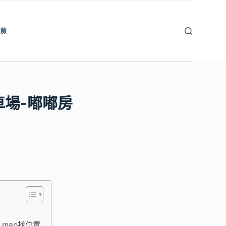
保險
車場-嘟嘟房
 map找位置