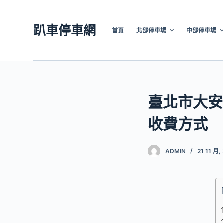
跳
至
趴車停車網
首頁
北部停車場
中部停車場
主
要
內
容
臺北市大安
收費方式
ADMIN
21 11 月,