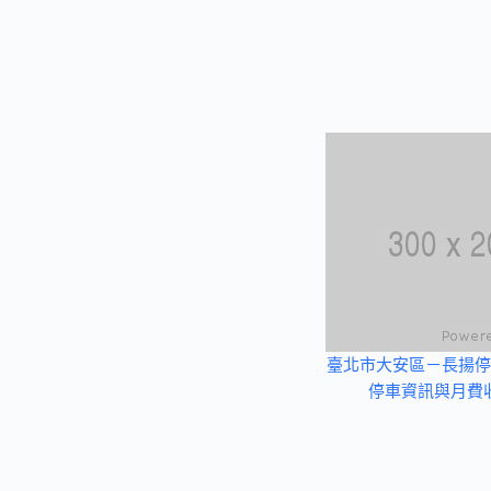
臺北市大安區－長揚停
停車資訊與月費