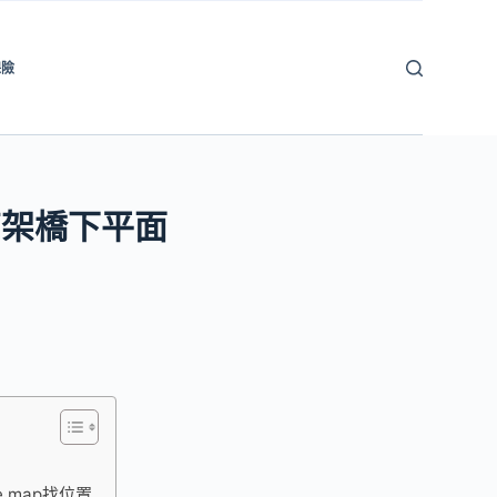
保險
高架橋下平面
 map找位置