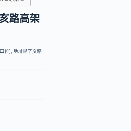
亥路高架
位), 地址是辛亥路