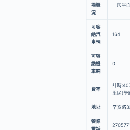
場概
一般平面
況
可容
納汽
164
車輛
可容
納機
0
車輛
計時:4
費率
里民(學府
地址
辛亥路3
營業
270577
電話