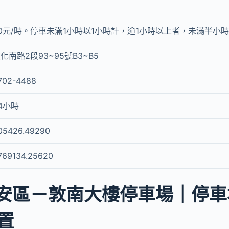
0元/時。停車未滿1小時以1小時計，逾1小時以上者，未滿半小
化南路2段93~95號B3~B5
702-4488
4小時
05426.49290
769134.25620
安區－敦南大樓停車場｜停車場g
置