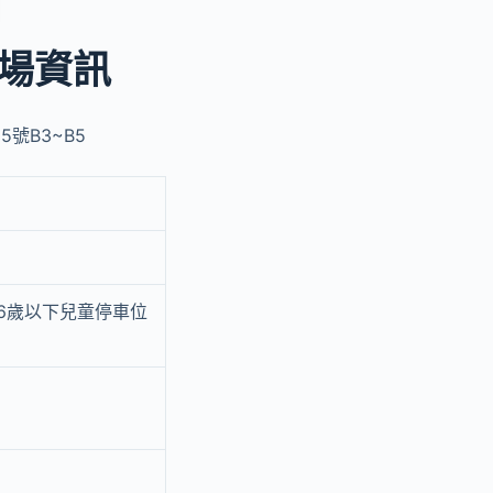
場資訊
號B3~B5
6歲以下兒童停車位