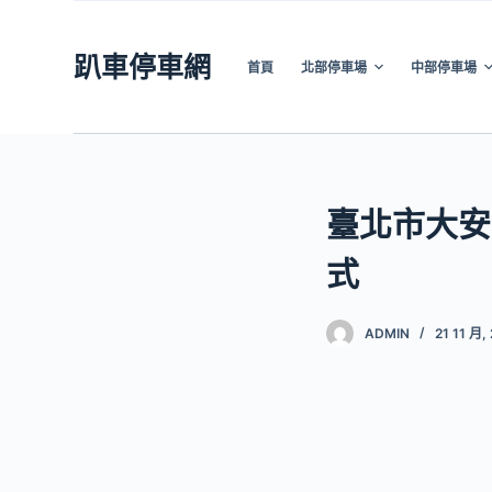
跳
至
趴車停車網
首頁
北部停車場
中部停車場
主
要
內
容
臺北市大安
式
ADMIN
21 11 月,