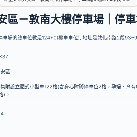
安區－敦南大樓停車場｜停車
場的總車位數是124+0(機車車位), 地址是敦化南路2段93~95
K37
大安區
物附設立體式小型車122格(含身心障礙停車位2格，孕婦、育有
格)。
24