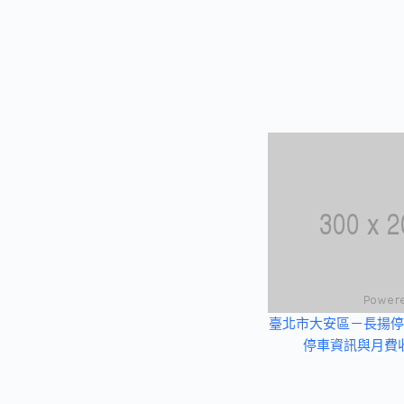
臺北市大安區－長揚停
停車資訊與月費