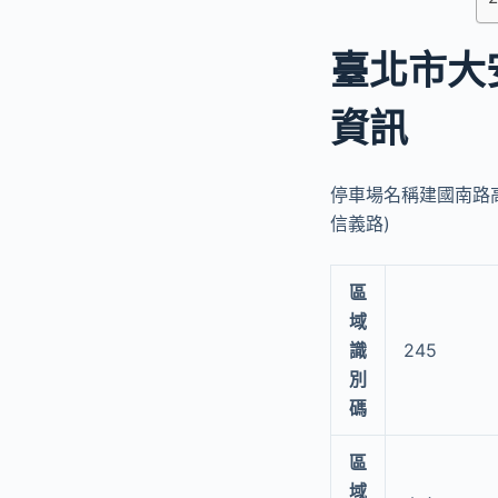
臺北市大
資訊
停車場名稱建國南路高
信義路)
區
域
識
245
別
碼
區
域