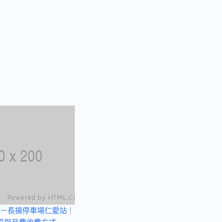
－長揚停車場仁愛站｜