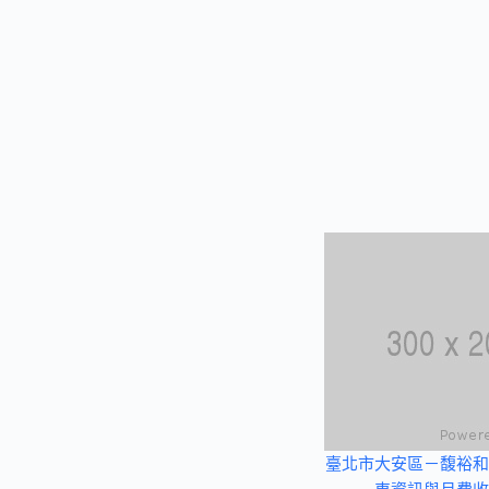
臺北市大安區－馥裕和