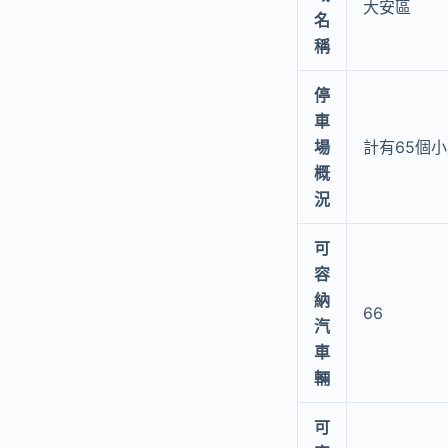
大安區
名
稱
停
車
場
計有65個
概
況
可
容
納
66
汽
車
輛
可