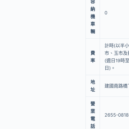
容
納
0
機
車
輛
計時(以半小時
費
市、玉市及藝
率
(週日19時
日)。
地
建國南路橋下
址
營
業
2655-0818
電
話