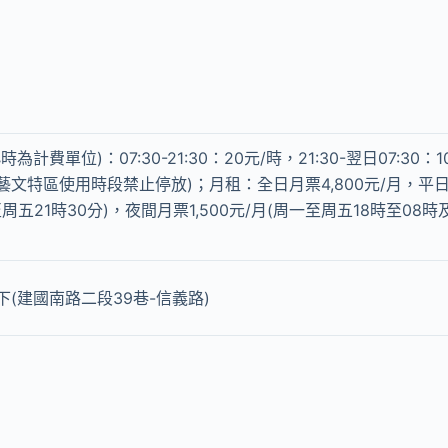
為計費單位)：07:30-21:30：20元/時，21:30-翌日07:30：
文特區使用時段禁止停放)；月租：全日月票4,800元/月，平日月
至周五21時30分)，夜間月票1,500元/月(周一至周五18時至08
(建國南路二段39巷-信義路)