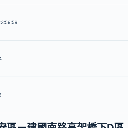
23:59:59
4
3
安區－建國南路高架橋下D區