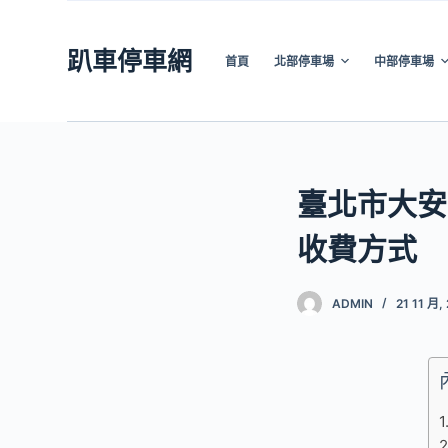
跳
至
趴車停車網
首頁
北部停車場
中部停車場
主
要
內
容
臺北市大安
收費方式
ADMIN
21 11 月,