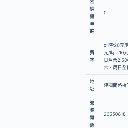
容
納
0
機
車
輛
計時:20元
費
元/時，10元
率
日月票2,5
六、周日全
地
建國南路橋下
址
營
業
26550818
電
話