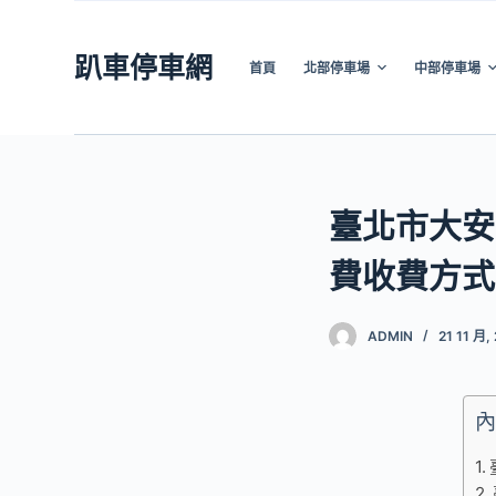
跳
至
趴車停車網
首頁
北部停車場
中部停車場
主
要
內
容
臺北市大安
費收費方式
ADMIN
21 11 月,
內