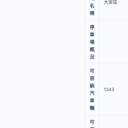
大安區
名
稱
停
車
場
概
況
可
容
納
1343
汽
車
輛
可