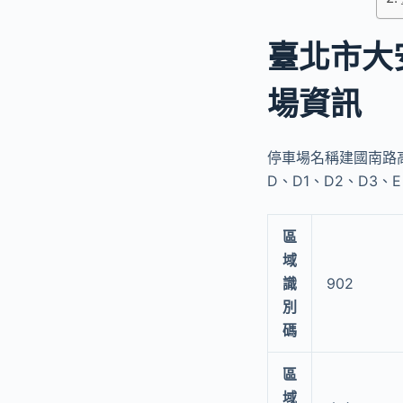
臺北市大
場資訊
停車場名稱建國南路高
D、D1、D2、D3、E
區
域
識
902
別
碼
區
域