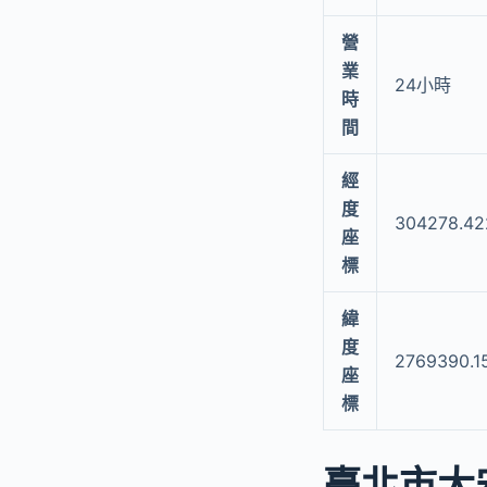
營
業
24小時
時
間
經
度
304278.42
座
標
緯
度
2769390.1
座
標
臺北市大