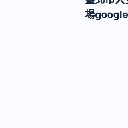
場googl