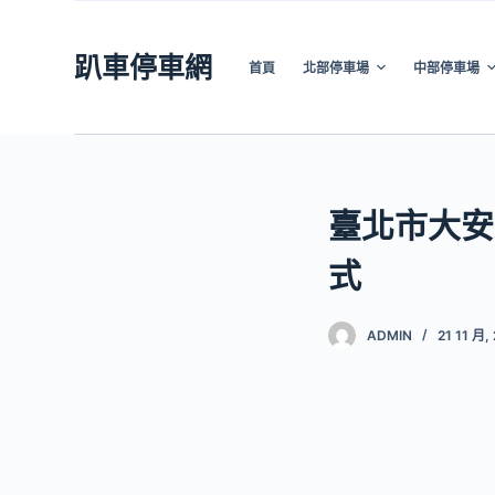
跳
至
趴車停車網
首頁
北部停車場
中部停車場
主
要
內
容
臺北市大安
式
ADMIN
21 11 月,