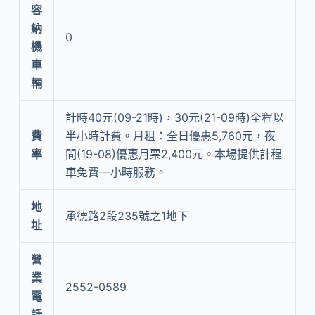
容
納
0
機
車
輛
計時40元(09-21時)，30元(21-09時)全程以
費
半小時計費。月租：全日優惠5,760元，夜
率
間(19-08)優惠月票2,400元。本場提供計程
車免費一小時服務。
地
承德路2段235號之1地下
址
營
業
2552-0589
電
話