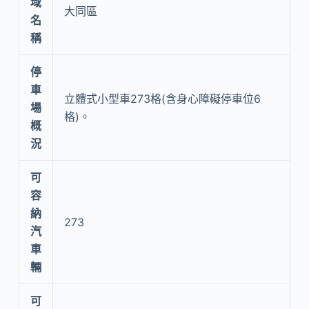
域
大同區
名
稱
停
車
立體式小型車273格(含身心障礙停車位6
場
格)。
概
況
可
容
納
273
汽
車
輛
可