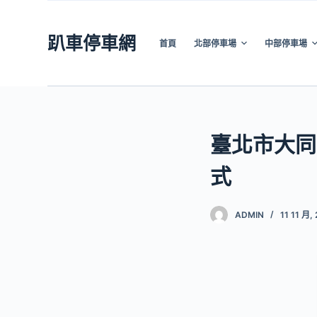
跳
至
趴車停車網
首頁
北部停車場
中部停車場
主
要
內
容
臺北市大同
式
ADMIN
11 11 月,