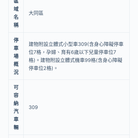
區
域
大同區
名
稱
停
建物附設立體式小型車309(含身心障礙停車
車
位7格，孕婦、育有6歲以下兒童停車位7
場
格)。建物附設立體式機車99格(含身心障礙
概
停車位2格)。
況
可
容
納
309
汽
車
輛