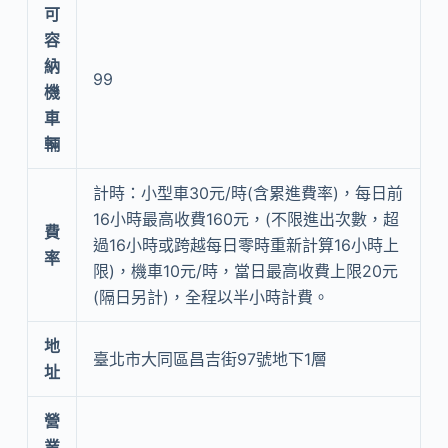
可
容
納
99
機
車
輛
計時：小型車30元/時(含累進費率)，每日前
16小時最高收費160元，(不限進出次數，超
費
過16小時或跨越每日零時重新計算16小時上
率
限)，機車10元/時，當日最高收費上限20元
(隔日另計)，全程以半小時計費。
地
臺北市大同區昌吉街97號地下1層
址
營
業