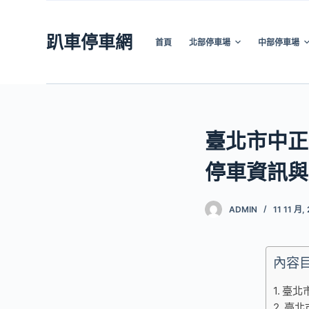
跳
至
趴車停車網
首頁
北部停車場
中部停車場
主
要
內
容
臺北市中正
停車資訊與
ADMIN
11 11 月,
內容
臺北
臺北