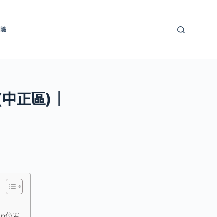
保險
(中正區)｜
ap位置