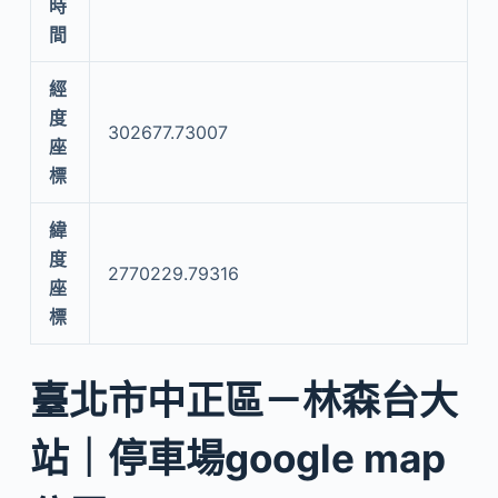
時
間
經
度
302677.73007
座
標
緯
度
2770229.79316
座
標
臺北市中正區－林森台大
站｜停車場google map