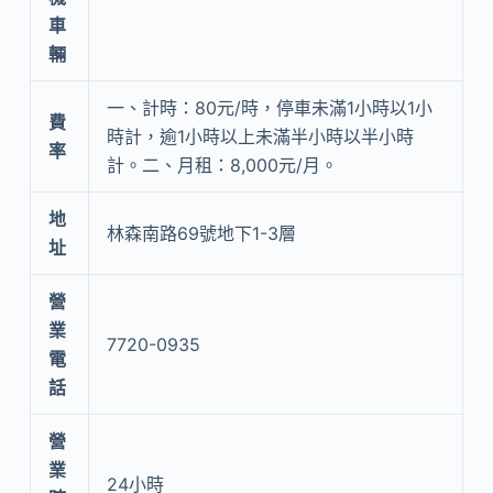
車
輛
一、計時：80元/時，停車未滿1小時以1小
費
時計，逾1小時以上未滿半小時以半小時
率
計。二、月租：8,000元/月。
地
林森南路69號地下1-3層
址
營
業
7720-0935
電
話
營
業
24小時