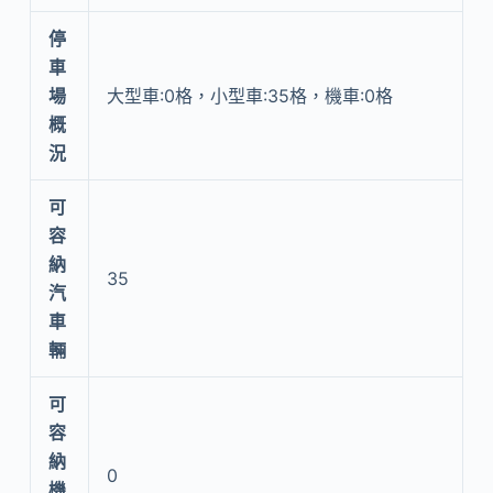
停
車
場
大型車:0格，小型車:35格，機車:0格
概
況
可
容
納
35
汽
車
輛
可
容
納
0
機