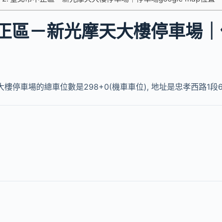
正區－新光摩天大樓停車場｜
停車場的總車位數是298+0(機車車位), 地址是忠孝西路1段66