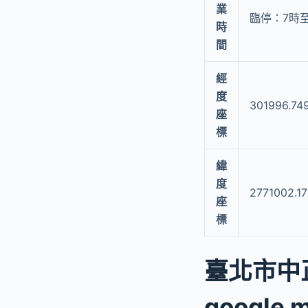
業
臨停：7時至
時
間
經
度
301996.74
座
標
緯
度
2771002.1
座
標
臺北市中
google