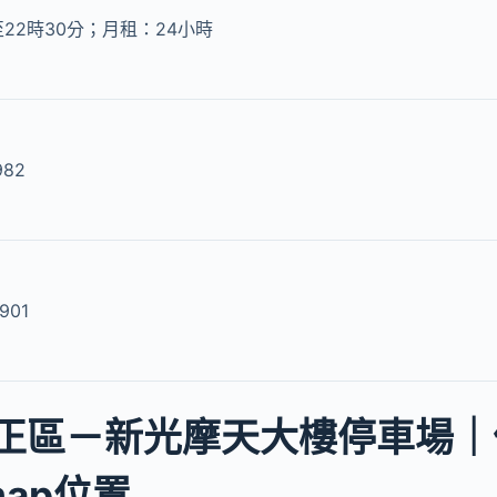
22時30分；月租：24小時
982
7901
正區－新光摩天大樓停車場｜
 map位置