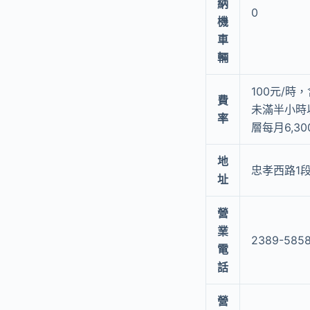
納
0
機
車
輛
100元/
費
未滿半小時以
率
層每月6,3
地
忠孝西路1段
址
營
業
2389-5858
電
話
營