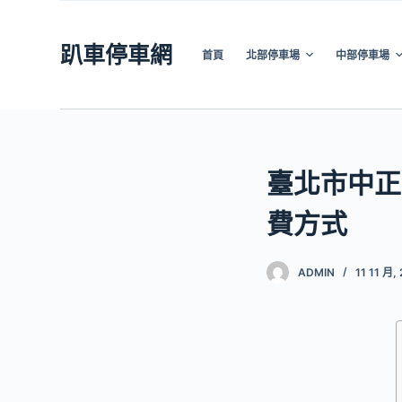
跳
至
趴車停車網
首頁
北部停車場
中部停車場
主
要
內
容
臺北市中正
費方式
ADMIN
11 11 月,