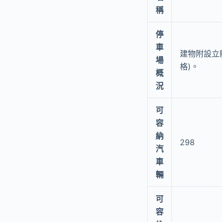
稱
停
車
建物附設立
場
格)。
概
況
可
容
納
298
汽
車
輛
可
容