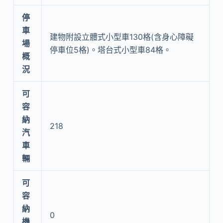
停
車
建物附設立體式小型車130格(含身心障礙
場
停車位5格)。塔台式小型車84格。
概
況
可
容
納
218
汽
車
輛
可
容
納
0
機