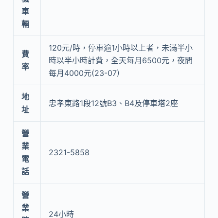
車
輛
120元/時，停車逾1小時以上者，未滿半小
費
時以半小時計費，全天每月6500元，夜間
率
每月4000元(23-07)
地
忠孝東路1段12號B3、B4及停車塔2座
址
營
業
2321-5858
電
話
營
業
24小時