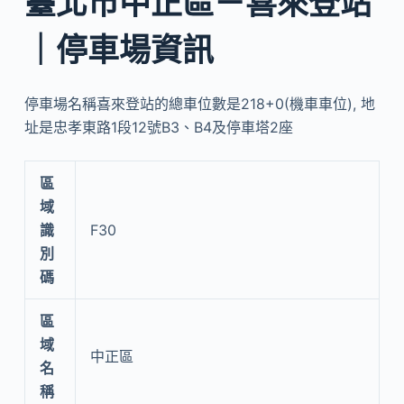
臺北市中正區－喜來登站
｜停車場資訊
停車場名稱喜來登站的總車位數是218+0(機車車位), 地
址是忠孝東路1段12號B3、B4及停車塔2座
區
域
識
F30
別
碼
區
域
中正區
名
稱