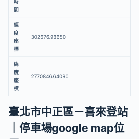
時
間
經
度
302676.98650
座
標
緯
度
2770846.64090
座
標
臺北市中正區－喜來登站
｜停車場google map位