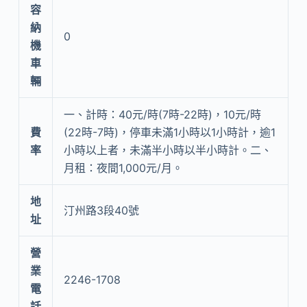
容
納
0
機
車
輛
一、計時：40元/時(7時-22時)，10元/時
費
(22時-7時)，停車未滿1小時以1小時計，逾1
率
小時以上者，未滿半小時以半小時計。二、
月租：夜間1,000元/月。
地
汀州路3段40號
址
營
業
2246-1708
電
話