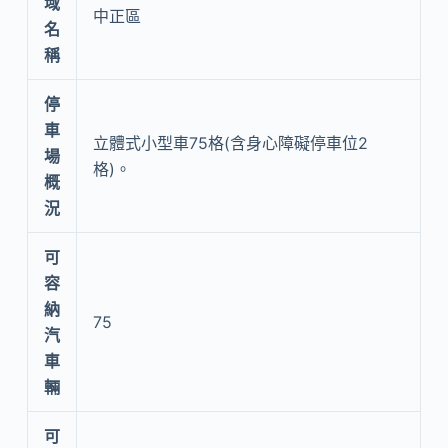
域
中正區
名
稱
停
車
立體式小型車75格(含身心障礙停車位2
場
格)。
概
況
可
容
納
75
汽
車
輛
可