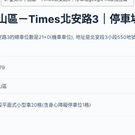
山區－Times北安路3｜停車
安路3的總車位數是21+0(機車車位), 地址是北安段3小段550地
79
山區
般平面式小型車20格(含身心障礙停車位1格)