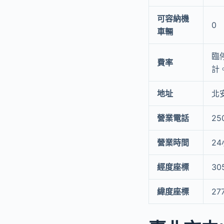
可容納機
0
車輛
臨
費率
計。
地址
北
營業電話
25
營業時間
2
經度座標
30
緯度座標
27