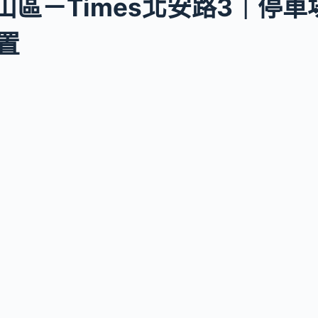
區－Times北安路3｜停車場g
置