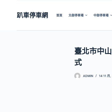
跳
至
趴車停車網
首頁
北部停車場
中部停車場
主
要
內
容
臺北市中山
式
ADMIN
14 11 月,