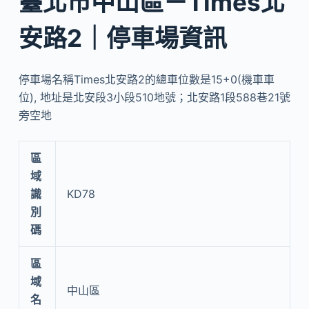
臺北市中山區－Times北
安路2｜停車場資訊
停車場名稱Times北安路2的總車位數是15+0(機車車
位), 地址是北安段3小段510地號；北安路1段588巷21號
旁空地
區
域
識
KD78
別
碼
區
域
中山區
名