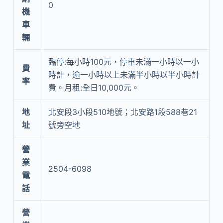
0
機
車
輛
臨停:每小時100元，停車未滿一小時以一小
費
時計，逾一小時以上未滿半小時以半小時計
率
費。月租:全日10,000元。
地
北安段3小段510地號；北安路1段588巷21
址
號旁空地
營
業
2504-6098
電
話
營