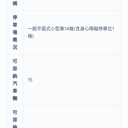
稱
停
車
一般平面式小型車14格(含身心障礙停車位1
場
格)
概
況
可
容
納
15
汽
車
輛
可
容
納