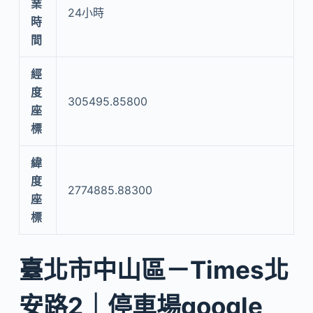
業
24小時
時
間
經
度
305495.85800
座
標
緯
度
2774885.88300
座
標
臺北市中山區－Times北
安路2｜停車場google