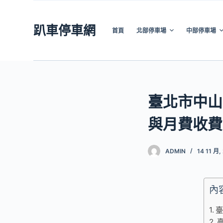
跳
至
趴車停車網
首頁
北部停車場
中部停車場
主
要
內
容
臺北市中山
與月費收費
ADMIN
14 11 月,
內
臺