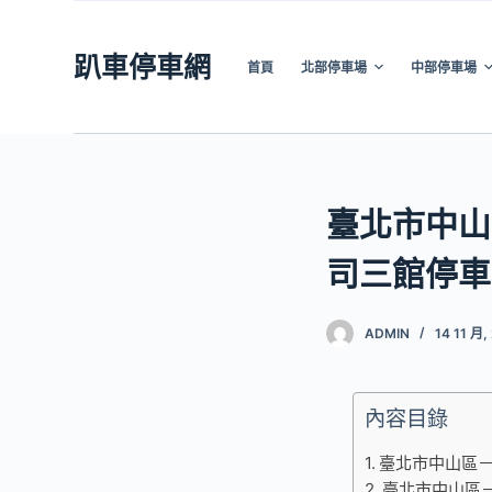
跳
至
趴車停車網
首頁
北部停車場
中部停車場
主
要
內
容
臺北市中山
司三館停車
ADMIN
14 11 月,
內容目錄
臺北市中山區
臺北市中山區－