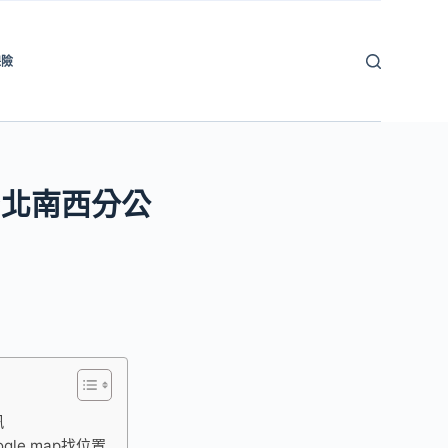
保險
台北南西分公
訊
e map找位置