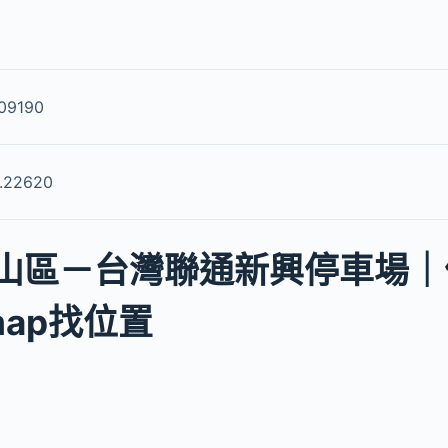
09190
.22620
山區－台灣聯通新興停車場｜
 map找位置