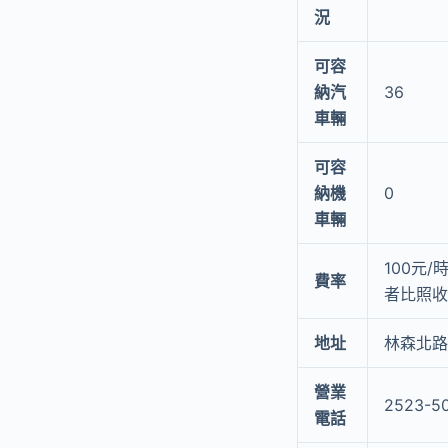
況
可容
納汽
36
車輛
可容
納機
0
車輛
100元
費率
者比照收費
地址
林森北路
營業
2523-5
電話