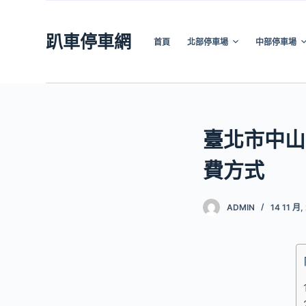
跳
至
趴車停車網
首頁
北部停車場
中部停車場
主
要
內
容
臺北市中山
費方式
ADMIN
14 11 月,