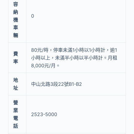
容
納
0
機
車
輛
80元/時，停車未滿1小時以1小時計，逾1
費
小時以上，未滿半小時以半小時計。月租
率
8,000元/月。
地
中山北路3段22號B1-B2
址
營
業
2523-5000
電
話