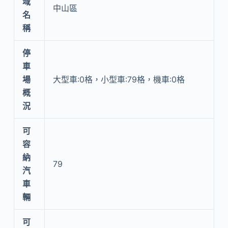
域
中山區
名
稱
停
車
場
大型車:0格，小型車:79格，機車:0格
概
況
可
容
納
79
汽
車
輛
可