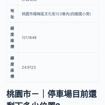
地
桃園市楊梅區文化街123巷內(四維國小旁)
址
經
度
121.1848
座
標
緯
度
24.9123
座
標
桃園市－｜停車場目前還