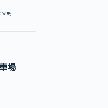
00元;
車場