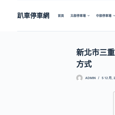
跳
至
趴車停車網
首頁
北部停車場
中部停車場
主
要
內
容
新北市三重
方式
ADMIN
5 12 月, 