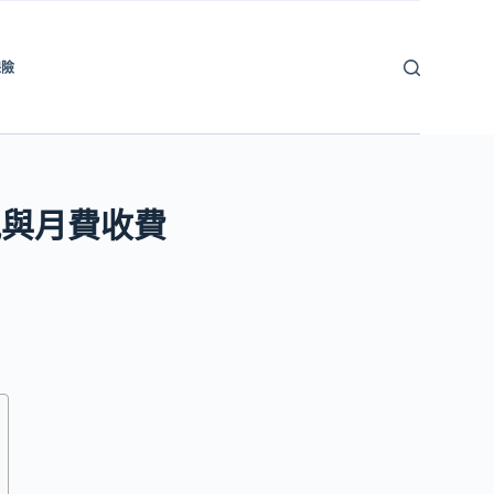
保險
訊與月費收費